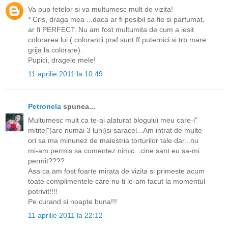
Va pup fetelor si va multumesc mult de vizita!
* Cris, draga mea ...daca ar fi posibil sa fie si parfumat,
ar fi PERFECT. Nu am fost multumita de cum a iesit
colorarea lui ( colorantii praf sunt ff puternici si trb mare
grija la colorare).
Pupici, dragele mele!
11 aprilie 2011 la 10:49
Petronela
spunea...
Multumesc mult ca te-ai alaturat blogului meu care-i"
mititel"(are numai 3 luni)si saracel...Am intrat de multe
ori sa ma minunez de maiestria torturilor tale dar...nu
mi-am permis sa comentez nimic...cine sant eu sa-mi
permit????
Asa ca am fost foarte mirata de vizita si primeste acum
toate complimentele care nu ti le-am facut la momentul
potrivit!!!!
Pe curand si noapte buna!!!
11 aprilie 2011 la 22:12