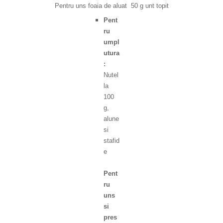
Pentru uns foaia de aluat 50 g unt topit
Pent
ru
umpl
utura
:
Nutel
la
100
g,
alune
si
stafid
e
Pent
ru
uns
si
pres