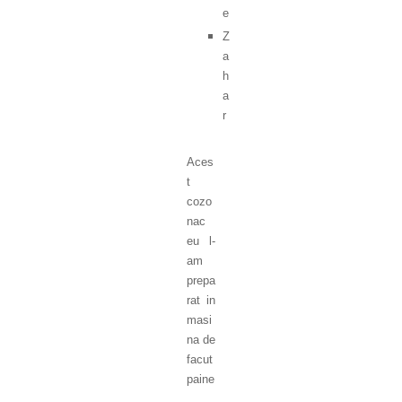
e
Z
a
h
a
r
Aces
t
cozo
nac
eu l-
am
prepa
rat in
masi
na de
facut
paine
.