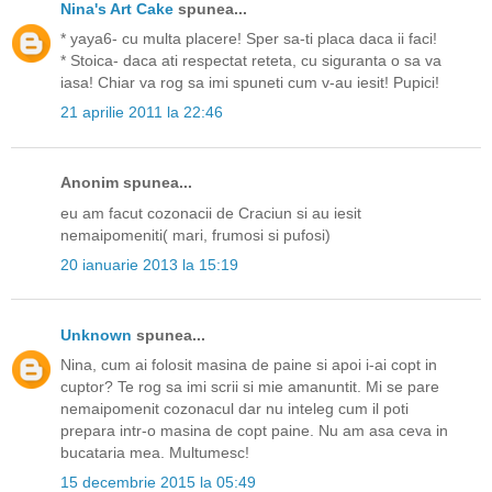
Nina's Art Cake
spunea...
* yaya6- cu multa placere! Sper sa-ti placa daca ii faci!
* Stoica- daca ati respectat reteta, cu siguranta o sa va
iasa! Chiar va rog sa imi spuneti cum v-au iesit! Pupici!
21 aprilie 2011 la 22:46
Anonim spunea...
eu am facut cozonacii de Craciun si au iesit
nemaipomeniti( mari, frumosi si pufosi)
20 ianuarie 2013 la 15:19
Unknown
spunea...
Nina, cum ai folosit masina de paine si apoi i-ai copt in
cuptor? Te rog sa imi scrii si mie amanuntit. Mi se pare
nemaipomenit cozonacul dar nu inteleg cum il poti
prepara intr-o masina de copt paine. Nu am asa ceva in
bucataria mea. Multumesc!
15 decembrie 2015 la 05:49