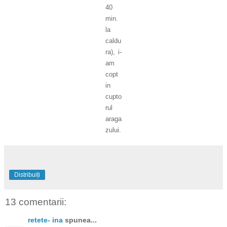
40
min.
la
caldu
ra), i-
am
copt
in
cupto
rul
araga
zului.
Distribuiți
13 comentarii:
retete- ina
spunea...