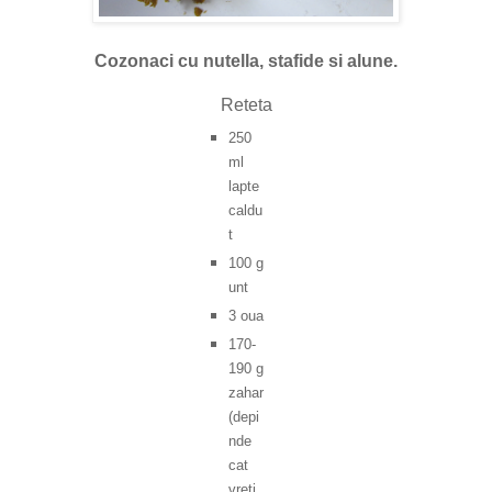
Cozonaci cu nutella, stafide si alune.
Reteta
250
ml
lapte
caldu
t
100 g
unt
3 oua
170-
190 g
zahar
(depi
nde
cat
vreti