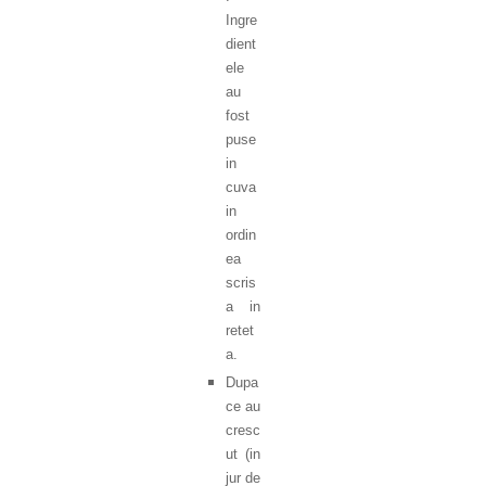
Ingre
dient
ele
au
fost
puse
in
cuva
in
ordin
ea
scris
a in
retet
a.
Dupa
ce au
cresc
ut (in
jur de