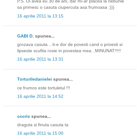
P.S. Oi avea eu 30 de ani, dar mi-ar placea la nebunie
sa primesc o casuta ciupercuta asa frumoasa :)))
16 aprilie 2011 la 13:15
GABI D.
spunea...
grozava casuta....ti-e dor de povesti cand o privesti si
lipseste scufita rosie in povestea mea...MINUNAT!!!!!
16 aprilie 2011 la 13:31
Torturiledanielei
spunea...
ce frumos este tortuletul !!!
16 aprilie 2011 la 14:52
cccris
spunea...
draguta si finuta casuta ta
16 aprilie 2011 la 15:00