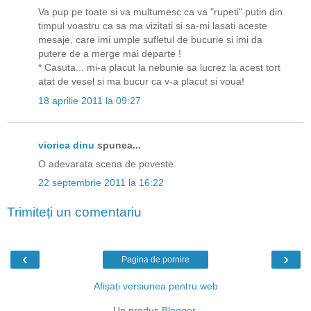
Va pup pe toate si va multumesc ca va "rupeti" putin din
timpul voastru ca sa ma vizitati si sa-mi lasati aceste
mesaje, care imi umple sufletul de bucurie si imi da
putere de a merge mai departe !
* Casuta... mi-a placut la nebunie sa lucrez la acest tort
atat de vesel si ma bucur ca v-a placut si voua!
18 aprilie 2011 la 09:27
viorica dinu
spunea...
O adevarata scena de poveste.
22 septembrie 2011 la 16:22
Trimiteți un comentariu
‹
›
Pagina de pornire
Afișați versiunea pentru web
Un produs
Blogger
.