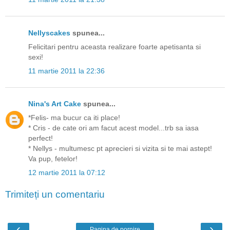
Nellyscakes
spunea...
Felicitari pentru aceasta realizare foarte apetisanta si
sexi!
11 martie 2011 la 22:36
Nina's Art Cake
spunea...
*Felis- ma bucur ca iti place!
* Cris - de cate ori am facut acest model...trb sa iasa
perfect!
* Nellys - multumesc pt aprecieri si vizita si te mai astept!
Va pup, fetelor!
12 martie 2011 la 07:12
Trimiteți un comentariu
‹
›
Pagina de pornire