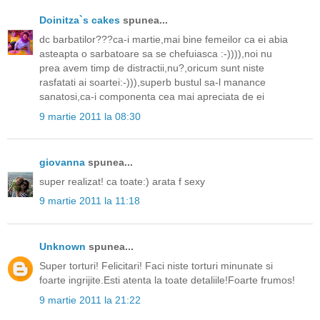
Doinitza`s cakes
spunea...
dc barbatilor???ca-i martie,mai bine femeilor ca ei abia
asteapta o sarbatoare sa se chefuiasca :-)))),noi nu
prea avem timp de distractii,nu?,oricum sunt niste
rasfatati ai soartei:-))),superb bustul sa-l manance
sanatosi,ca-i componenta cea mai apreciata de ei
9 martie 2011 la 08:30
giovanna
spunea...
super realizat! ca toate:) arata f sexy
9 martie 2011 la 11:18
Unknown
spunea...
Super torturi! Felicitari! Faci niste torturi minunate si
foarte ingrijite.Esti atenta la toate detaliile!Foarte frumos!
9 martie 2011 la 21:22