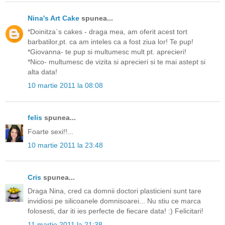
Nina's Art Cake
spunea...
*Doinitza`s cakes - draga mea, am oferit acest tort
barbatilor,pt. ca am inteles ca a fost ziua lor! Te pup!
*Giovanna- te pup si multumesc mult pt. aprecieri!
*Nico- multumesc de vizita si aprecieri si te mai astept si
alta data!
10 martie 2011 la 08:08
felis
spunea...
Foarte sexi!!...
10 martie 2011 la 23:48
Cris
spunea...
Draga Nina, cred ca domnii doctori plasticieni sunt tare
invidiosi pe silicoanele domnisoarei... Nu stiu ce marca
folosesti, dar iti ies perfecte de fiecare data! :) Felicitari!
11 martie 2011 la 21:38