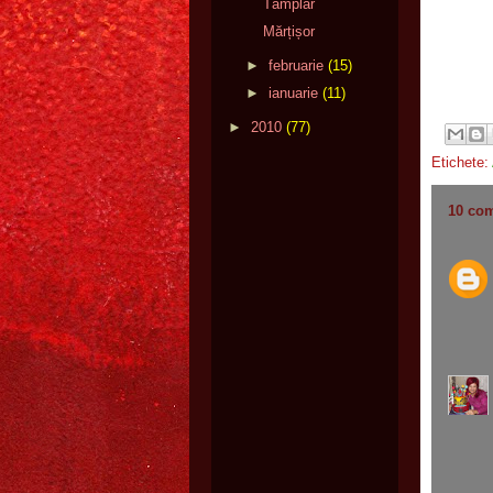
Tâmplar
Mărțișor
►
februarie
(15)
►
ianuarie
(11)
►
2010
(77)
Etichete:
10 com