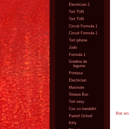
Electrician 2
Tort TUN
Tort TUN
Circuit Formula 1
Circuit Formula 1
Tort iphone
Judo
Formula 1
Gradina de
legume
Printesa
Electrician
Masinute
Steaua Buc.
Tort sexy
Cos cu trandafiri
Blat am
Pantof Oxford
Kitty