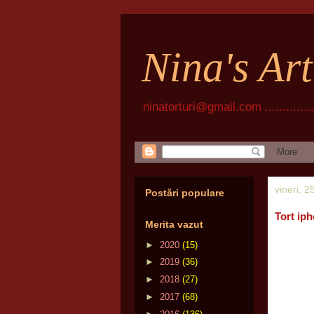
Nina's Ar
ninatorturi@gmail.com ................
vineri, 
Postări populare
Tort ip
Merita vazut
►
2020
(15)
►
2019
(36)
►
2018
(27)
►
2017
(68)