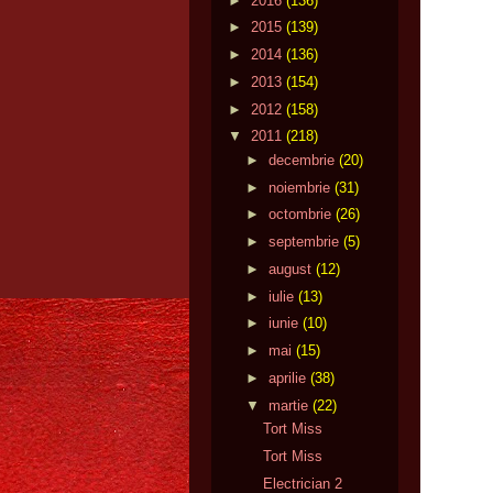
►
2016
(136)
►
2015
(139)
►
2014
(136)
►
2013
(154)
►
2012
(158)
▼
2011
(218)
►
decembrie
(20)
►
noiembrie
(31)
►
octombrie
(26)
►
septembrie
(5)
►
august
(12)
►
iulie
(13)
►
iunie
(10)
►
mai
(15)
►
aprilie
(38)
▼
martie
(22)
Tort Miss
Tort Miss
Electrician 2