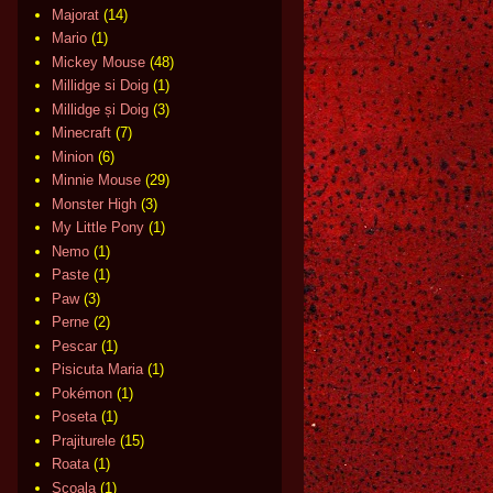
Majorat
(14)
Mario
(1)
Mickey Mouse
(48)
Millidge si Doig
(1)
Millidge și Doig
(3)
Minecraft
(7)
Minion
(6)
Minnie Mouse
(29)
Monster High
(3)
My Little Pony
(1)
Nemo
(1)
Paste
(1)
Paw
(3)
Perne
(2)
Pescar
(1)
Pisicuta Maria
(1)
Pokémon
(1)
Poseta
(1)
Prajiturele
(15)
Roata
(1)
Scoala
(1)