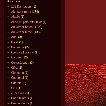
Etichete
101 Dalmatieni
(1)
Aici sunt toate
(184)
Aladin
(1)
Alice în Ţara Minunilor
(1)
Aniversar barbati
(100)
Aniversar femei
(138)
Ariel
(3)
Balet
(1)
Barbecue
(2)
Cake calligraphy
(1)
Carusel
(12)
Cenușăreasa
(3)
Cifra
(2)
Clopotica
(1)
Cozonaci
(1)
Cristale
(2)
CS
(1)
cupcakes
(1)
Cutie bijuterii
(1)
Descendentii
(1)