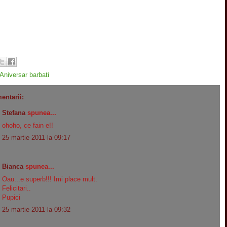
Aniversar barbati
entarii:
Stefana
spunea...
ohoho, ce fain e!!
25 martie 2011 la 09:17
Bianca
spunea...
Oau...e superb!!! Imi place mult.
Felicitari..
Pupici
25 martie 2011 la 09:32