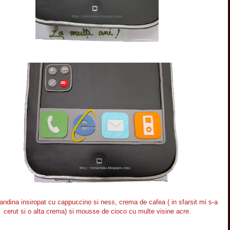
andina insiropat cu cappuccino si ness, crema de cafea ( in sfarsit mi s-a
cerut si o alta crema) si mousse de cioco cu multe visine acre.