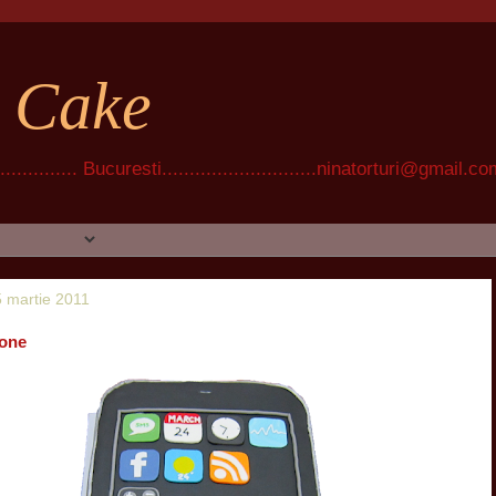
t Cake
............ Bucuresti............................ninatorturi@gmail.c
25 martie 2011
hone