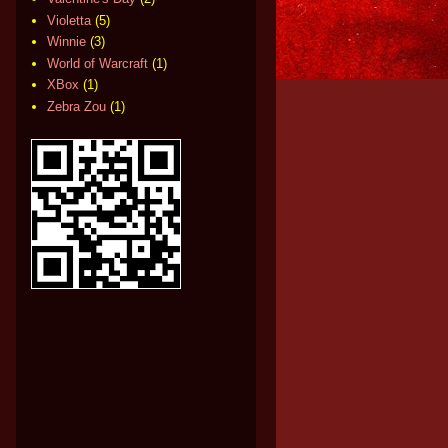
Violetta
(5)
Winnie
(3)
World of Warcraft
(1)
XBox
(1)
Zebra Zou
(1)