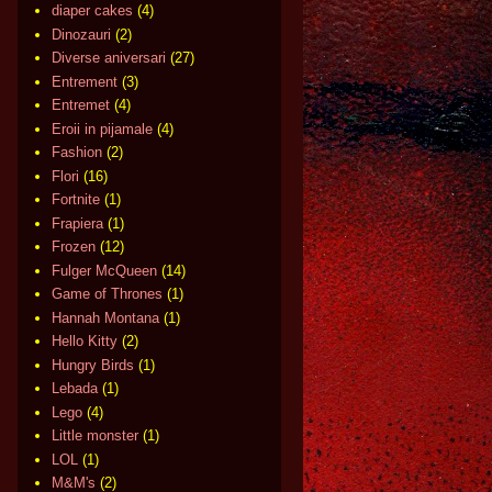
diaper cakes
(4)
Dinozauri
(2)
Diverse aniversari
(27)
Entrement
(3)
Entremet
(4)
Eroii in pijamale
(4)
Fashion
(2)
Flori
(16)
Fortnite
(1)
Frapiera
(1)
Frozen
(12)
Fulger McQueen
(14)
Game of Thrones
(1)
Hannah Montana
(1)
Hello Kitty
(2)
Hungry Birds
(1)
Lebada
(1)
Lego
(4)
Little monster
(1)
LOL
(1)
M&M's
(2)