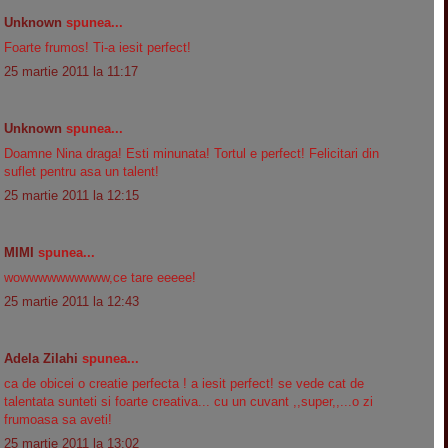
Unknown
spunea...
Foarte frumos! Ti-a iesit perfect!
25 martie 2011 la 11:17
Unknown
spunea...
Doamne Nina draga! Esti minunata! Tortul e perfect! Felicitari din
suflet pentru asa un talent!
25 martie 2011 la 12:15
MIMI
spunea...
wowwwwwwwwww,ce tare eeeee!
25 martie 2011 la 12:43
Adela Zilahi
spunea...
ca de obicei o creatie perfecta ! a iesit perfect! se vede cat de
talentata sunteti si foarte creativa... cu un cuvant ,,super,,...o zi
frumoasa sa aveti!
25 martie 2011 la 13:02