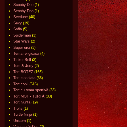
Scooby Doo
(1)
Scooby-Doo
(1)
Sectiune
(40)
Sexy
(19)
Sofia
(5)
Spiderman
(3)
Star Wars
(2)
Super eroi
(3)
Tema religioasa
(4)
Tinker Bell
(3)
Tom & Jerry
(2)
Tort BOTEZ
(165)
Tort ciocolata
(36)
Tort copii
(516)
Tort cu tema sportivă
(33)
Tort MOȚ - TURTĂ
(80)
Tort Nunta
(19)
Trolls
(1)
Turtle Ninja
(1)
Unicorn
(1)
Valentine's Day
(2)