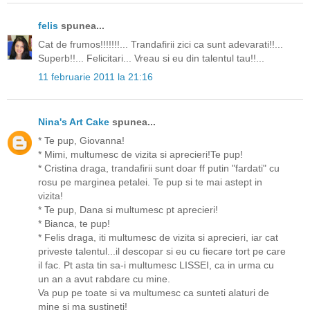
felis
spunea...
Cat de frumos!!!!!!!... Trandafirii zici ca sunt adevarati!!...
Superb!!... Felicitari... Vreau si eu din talentul tau!!...
11 februarie 2011 la 21:16
Nina's Art Cake
spunea...
* Te pup, Giovanna!
* Mimi, multumesc de vizita si aprecieri!Te pup!
* Cristina draga, trandafirii sunt doar ff putin "fardati" cu
rosu pe marginea petalei. Te pup si te mai astept in
vizita!
* Te pup, Dana si multumesc pt aprecieri!
* Bianca, te pup!
* Felis draga, iti multumesc de vizita si aprecieri, iar cat
priveste talentul...il descopar si eu cu fiecare tort pe care
il fac. Pt asta tin sa-i multumesc LISSEI, ca in urma cu
un an a avut rabdare cu mine.
Va pup pe toate si va multumesc ca sunteti alaturi de
mine si ma sustineti!