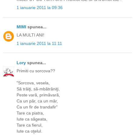
1 ianuarie 2011 la 09:36
MIMI
spunea...
LA MULTI ANI!
1 ianuarie 2011 la 11:11
Lory
spunea...
Primiti cu sorcova??
"Sorcova, vesela,
Să trăiţi, să-mbătrâniţi,
Peste vară, primăvară,
Ca un păr, ca un măr,
Ca un fir de trandafir"
Tare ca piatra,
Iute ca săgeata,
Tare ca fierul,
Iute ca oţelul.