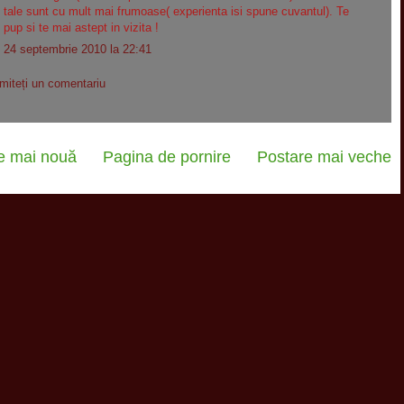
tale sunt cu mult mai frumoase( experienta isi spune cuvantul). Te
pup si te mai astept in vizita !
24 septembrie 2010 la 22:41
imiteți un comentariu
e mai nouă
Pagina de pornire
Postare mai veche