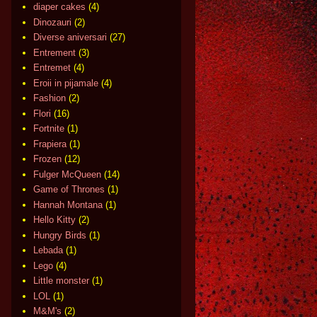
diaper cakes
(4)
Dinozauri
(2)
Diverse aniversari
(27)
Entrement
(3)
Entremet
(4)
Eroii in pijamale
(4)
Fashion
(2)
Flori
(16)
Fortnite
(1)
Frapiera
(1)
Frozen
(12)
Fulger McQueen
(14)
Game of Thrones
(1)
Hannah Montana
(1)
Hello Kitty
(2)
Hungry Birds
(1)
Lebada
(1)
Lego
(4)
Little monster
(1)
LOL
(1)
M&M's
(2)