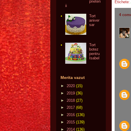
prieten
Etichete:
ii
4 come
Tort
aniver
sar
Tort
botez
pentru
Isabel
Merita vazut
►
2020
(15)
►
2019
(36)
►
2018
(27)
►
2017
(68)
►
2016
(136)
►
2015
(139)
►
2014
(136)