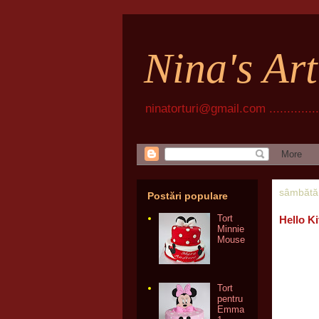
Nina's Ar
ninatorturi@gmail.com ................
sâmbătă
Postări populare
Tort
Hello Ki
Minnie
Mouse
Tort
pentru
Emma