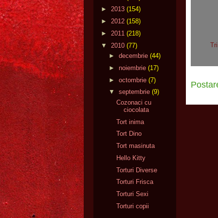
►
2013
(154)
►
2012
(158)
►
2011
(218)
Tr
▼
2010
(77)
►
decembrie
(44)
►
noiembrie
(17)
►
octombrie
(7)
Postar
▼
septembrie
(9)
Cozonaci cu
ciocolata
Tort inima
Tort Dino
Tort masinuta
Hello Kitty
Torturi Diverse
Torturi Frisca
Torturi Sexi
Torturi copii