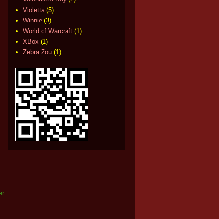
Violetta
(5)
Winnie
(3)
World of Warcraft
(1)
XBox
(1)
Zebra Zou
(1)
er
.