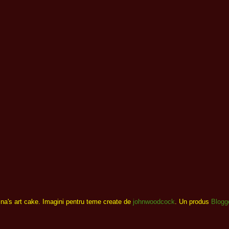
ina's art cake. Imagini pentru teme create de
johnwoodcock
. Un produs
Blogg