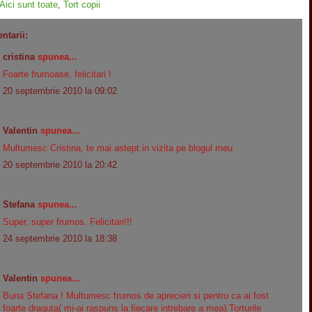
Aici sunt toate
,
Tort copii
ntarii:
cristina
spunea...
Foarte frumoase, felicitari !
20 septembrie 2010 la 09:02
Valentin
spunea...
Multumesc Cristina, te mai astept in vizita pe blogul meu
20 septembrie 2010 la 20:42
Stefana
spunea...
Super, super frumos. Felicitari!!!
24 septembrie 2010 la 18:38
Valentin
spunea...
Buna Stefana ! Multumesc frumos de aprecieri si pentru ca ai fost
foarte draguta( mi-ai raspuns la fiecare intrebare a mea).Torturile