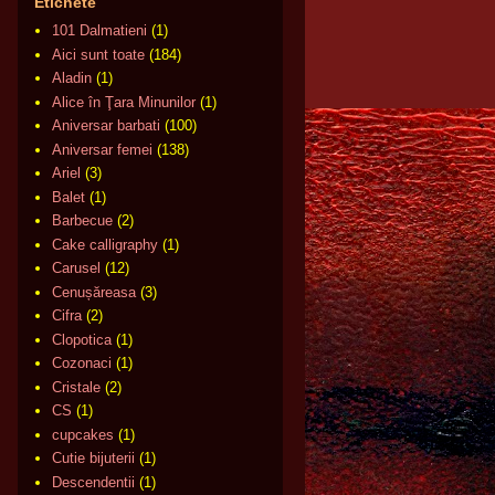
Etichete
101 Dalmatieni
(1)
Aici sunt toate
(184)
Aladin
(1)
Alice în Ţara Minunilor
(1)
Aniversar barbati
(100)
Aniversar femei
(138)
Ariel
(3)
Balet
(1)
Barbecue
(2)
Cake calligraphy
(1)
Carusel
(12)
Cenușăreasa
(3)
Cifra
(2)
Clopotica
(1)
Cozonaci
(1)
Cristale
(2)
CS
(1)
cupcakes
(1)
Cutie bijuterii
(1)
Descendentii
(1)