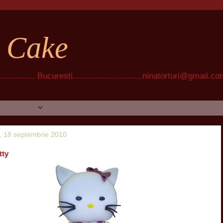
t Cake
............ Bucuresti............................ninatorturi@gmail.c
, 18 septembrie 2010
tty