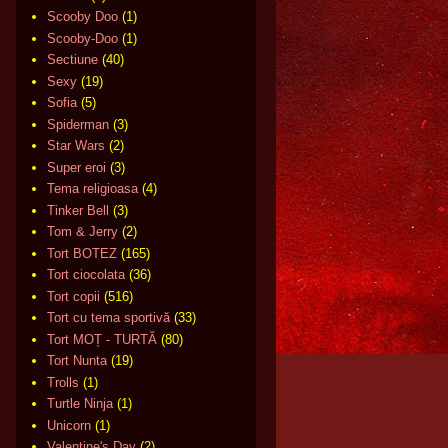
Scooby Doo
(1)
Scooby-Doo
(1)
Sectiune
(40)
Sexy
(19)
Sofia
(5)
Spiderman
(3)
Star Wars
(2)
Super eroi
(3)
Tema religioasa
(4)
Tinker Bell
(3)
Tom & Jerry
(2)
Tort BOTEZ
(165)
Tort ciocolata
(36)
Tort copii
(516)
Tort cu tema sportivă
(33)
Tort MOȚ - TURTĂ
(80)
Tort Nunta
(19)
Trolls
(1)
Turtle Ninja
(1)
Unicorn
(1)
Valentine's Day
(2)