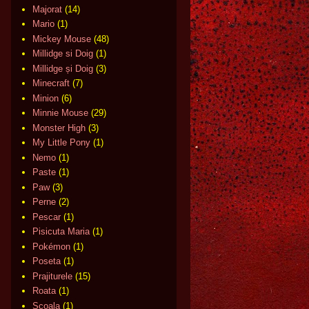
Majorat
(14)
Mario
(1)
Mickey Mouse
(48)
Millidge si Doig
(1)
Millidge și Doig
(3)
Minecraft
(7)
Minion
(6)
Minnie Mouse
(29)
Monster High
(3)
My Little Pony
(1)
Nemo
(1)
Paste
(1)
Paw
(3)
Perne
(2)
Pescar
(1)
Pisicuta Maria
(1)
Pokémon
(1)
Poseta
(1)
Prajiturele
(15)
Roata
(1)
Scoala
(1)