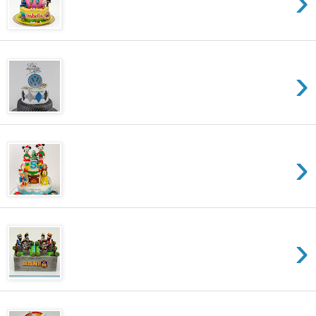
›
›
›
›