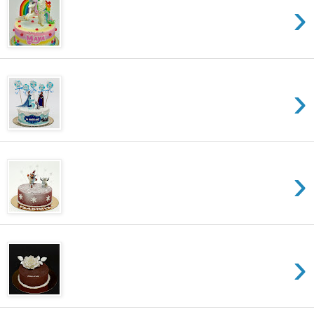
›
›
›
›