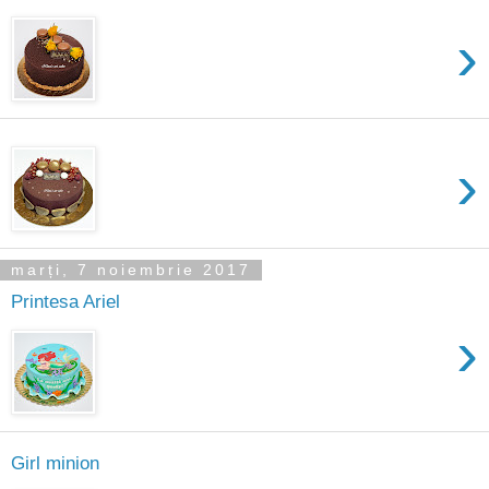
›
›
marți, 7 noiembrie 2017
Printesa Ariel
›
Girl minion