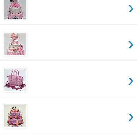
›
›
›
›