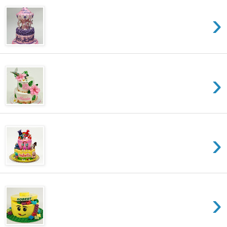
›
›
›
›