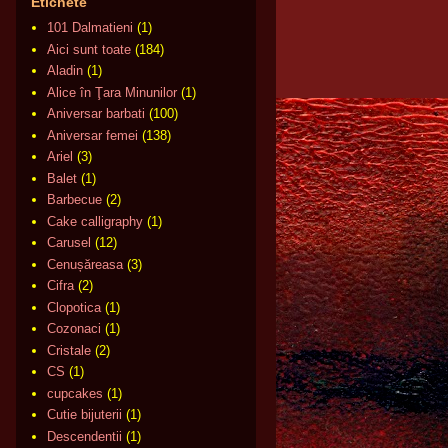
Etichete
101 Dalmatieni
(1)
Aici sunt toate
(184)
Aladin
(1)
Alice în Ţara Minunilor
(1)
Aniversar barbati
(100)
Aniversar femei
(138)
Ariel
(3)
Balet
(1)
Barbecue
(2)
Cake calligraphy
(1)
Carusel
(12)
Cenușăreasa
(3)
Cifra
(2)
Clopotica
(1)
Cozonaci
(1)
Cristale
(2)
CS
(1)
cupcakes
(1)
Cutie bijuterii
(1)
Descendentii
(1)