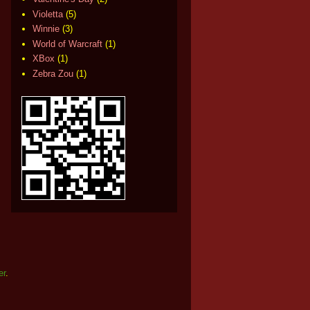
Violetta
(5)
Winnie
(3)
World of Warcraft
(1)
XBox
(1)
Zebra Zou
(1)
er
.