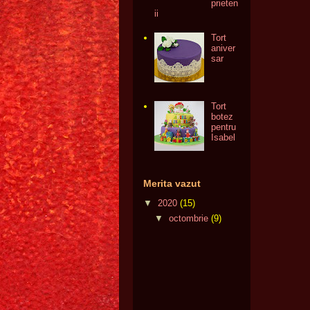
prieten
ii
Tort
aniver
sar
Tort
botez
pentru
Isabel
Merita vazut
▼
2020
(15)
▼
octombrie
(9)