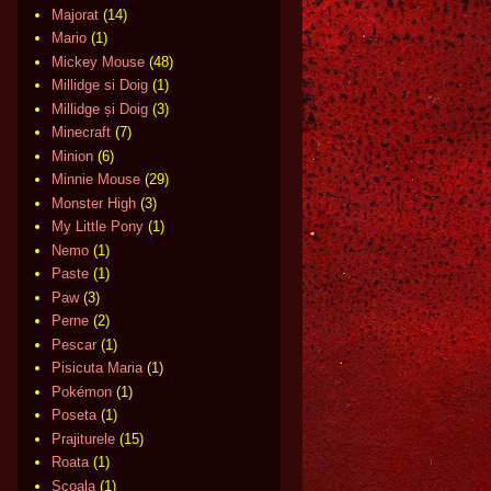
Majorat
(14)
Mario
(1)
Mickey Mouse
(48)
Millidge si Doig
(1)
Millidge și Doig
(3)
Minecraft
(7)
Minion
(6)
Minnie Mouse
(29)
Monster High
(3)
My Little Pony
(1)
Nemo
(1)
Paste
(1)
Paw
(3)
Perne
(2)
Pescar
(1)
Pisicuta Maria
(1)
Pokémon
(1)
Poseta
(1)
Prajiturele
(15)
Roata
(1)
Scoala
(1)