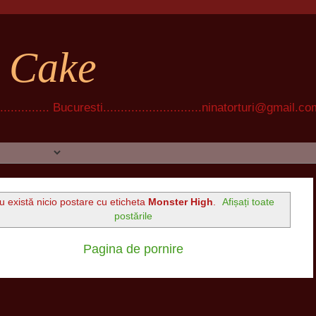
t Cake
............ Bucuresti............................ninatorturi@gmail.c
u există nicio postare cu eticheta
Monster High
.
Afișați toate
postările
Pagina de pornire