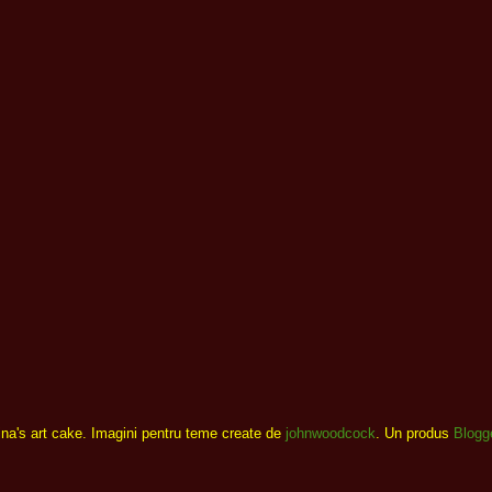
ina's art cake. Imagini pentru teme create de
johnwoodcock
. Un produs
Blogg