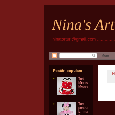
Nina's Ar
ninatorturi@gmail.com ................
Postări populare
N
Tort
Minnie
Mouse
Tort
pentru
Emma