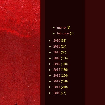
►
martie
(3)
►
februarie
(3)
►
2019
(36)
►
2018
(27)
►
2017
(68)
►
2016
(136)
►
2015
(139)
►
2014
(136)
►
2013
(154)
►
2012
(158)
►
2011
(218)
►
2010
(77)