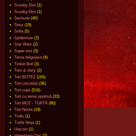
Scooby Doo
(1)
Scooby-Doo
(1)
Sectiune
(40)
Sexy
(19)
Sofia
(5)
Spiderman
(3)
Star Wars
(2)
Super eroi
(3)
Tema religioasa
(4)
Tinker Bell
(3)
Tom & Jerry
(2)
Tort BOTEZ
(165)
Tort ciocolata
(36)
Tort copii
(516)
Tort cu tema sportivă
(33)
Tort MOȚ - TURTĂ
(80)
Tort Nunta
(19)
Trolls
(1)
Turtle Ninja
(1)
Unicorn
(1)
Valentine's Day
(2)