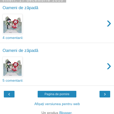
vineri, 17 decembrie 2010
Oameni de zăpadă
›
4 comentarii:
Oameni de zăpadă
›
5 comentarii:
‹
›
Pagina de pornire
Afișați versiunea pentru web
Un produs
Blogger
.