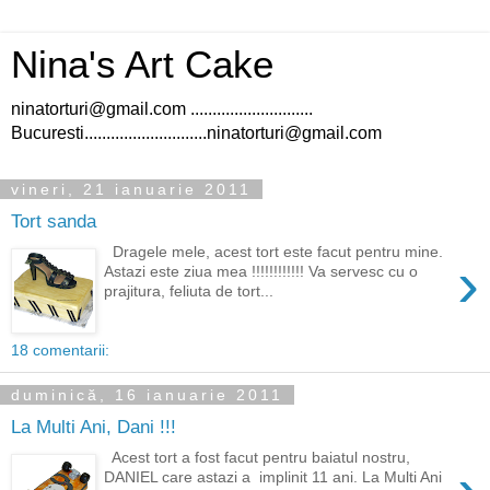
Nina's Art Cake
ninatorturi@gmail.com ............................
Bucuresti............................ninatorturi@gmail.com
vineri, 21 ianuarie 2011
Tort sanda
Dragele mele, acest tort este facut pentru mine.
›
Astazi este ziua mea !!!!!!!!!!!! Va servesc cu o
prajitura, feliuta de tort...
18 comentarii:
duminică, 16 ianuarie 2011
La Multi Ani, Dani !!!
Acest tort a fost facut pentru baiatul nostru,
DANIEL care astazi a implinit 11 ani. La Multi Ani